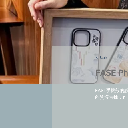
< Back
FASE Ph
FAST
手機殼的
的質樸古拙，也