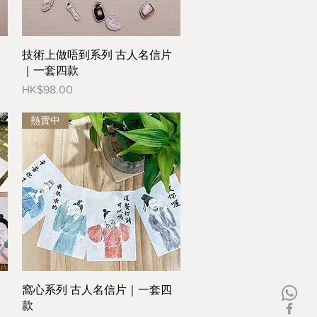
技術上做唔到系列 古人名信片
｜一套四款
價格
HK$98.00
熱賣中
窩心系列 古人名信片｜一套四
款