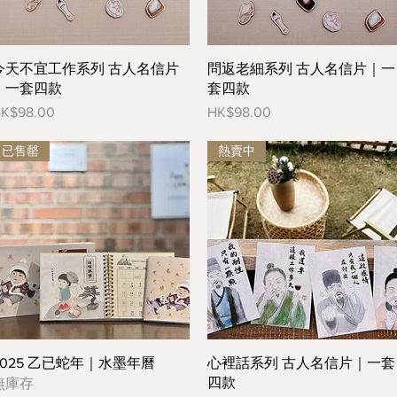
今天不宜工作系列 古人名信片
問返老細系列 古人名信片｜一
｜一套四款
套四款
價格
價格
K$98.00
HK$98.00
已售罄
熱賣中
2025 乙已蛇年｜水墨年曆
心裡話系列 古人名信片｜一套
四款
無庫存