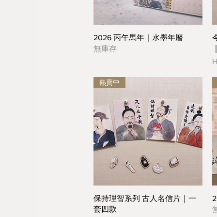
2026 丙午馬年｜水墨年曆
無庫存
H
熱賣中
保持理智系列 古人名信片｜一
套四款