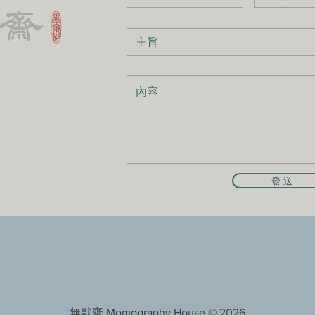
發 送
無默齋 Momography House
© 2026