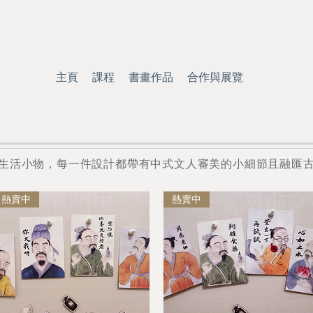
主頁
課程
書畫作品
合作與展覽
生活美物
生活小物，每一件設計都帶有中式文人審美的小細節且融匯
熱賣中
熱賣中