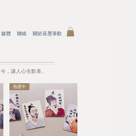
媒體
聯絡
關於巫墨筆歡
古今，讓人心生歡喜。
熱賣中