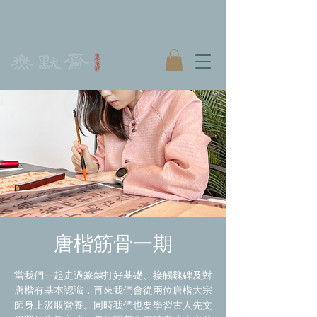
唐楷筋骨一期
當我們一起走過篆隸打好基礎、接觸魏碑及對
唐楷有基本認識，再來我們會從兩位唐楷大宗
師身上汲取營養。同時我們也要學習古人先文